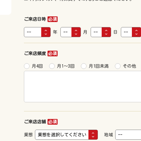
ご来店日時
必須
年
月
日
ご来店頻度
必須
月4回
月1～3回
月1回未満
その他
ご来店店舗
必須
業態
地域